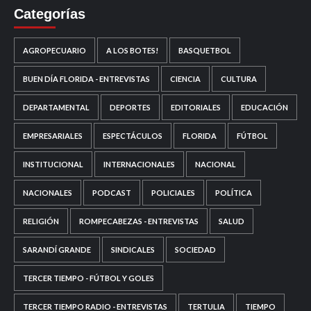
Categorías
AGROPECUARIO
A LOS BOTES!
BASQUETBOL
BUEN DÍA FLORIDA - ENTREVISTAS
CIENCIA
CULTURA
DEPARTAMENTAL
DEPORTES
EDITORIALES
EDUCACIÓN
EMPRESARIALES
ESPECTÁCULOS
FLORIDA
FÚTBOL
INSTITUCIONAL
INTERNACIONALES
NACIONAL
NACIONALES
PODCAST
POLICIALES
POLÍTICA
RELIGIÓN
ROMPECABEZAS - ENTREVISTAS
SALUD
SARANDÍ GRANDE
SINDICALES
SOCIEDAD
TERCER TIEMPO - FÚTBOL Y GOLES
TERCER TIEMPO RADIO - ENTREVISTAS
TERTULIA
TIEMPO