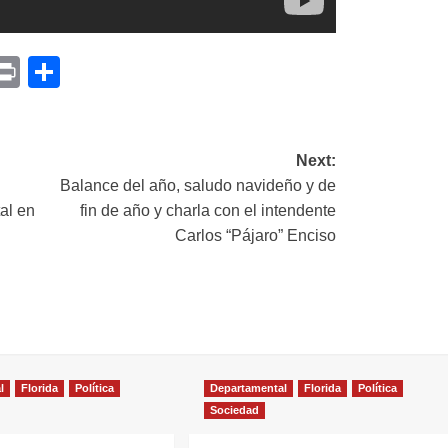
p
am
il
opy
Print
Compartir
ink
Next:
Balance del año, saludo navideño y de
al en
fin de año y charla con el intendente
Carlos “Pájaro” Enciso
l
Florida
Política
Departamental
Florida
Política
Sociedad