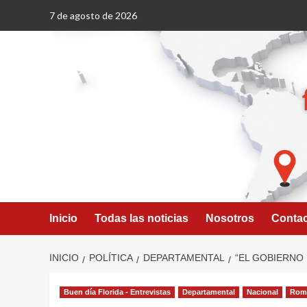
Saltar
7 de agosto de 2026
al
contenido
Inicio
Todas las noticias
Nosotros
Conta
INICIO
POLÍTICA
DEPARTAMENTAL
“EL GOBIERNO 
Buen día Florida - Entrevistas
Departamental
Nacional
Romp