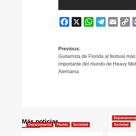
Facebook
X
WhatsAp
Telegr
Ema
C
L
Navegación
Previous:
Guitarrista de Florida al festival más
de
importante del mundo de Heavy Met
entradas
Alemania
Departamenta
Más noticias
Departamental
Florida
Sociedad
Sociedad