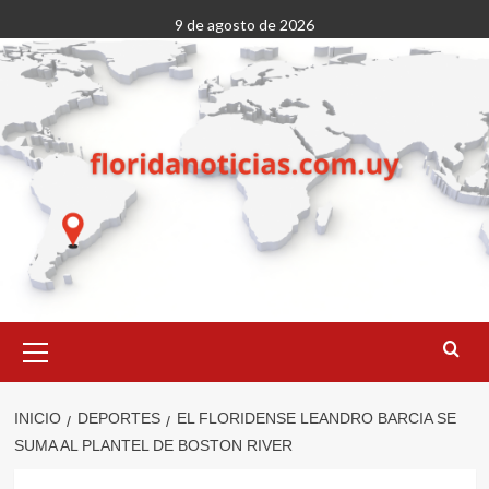
Saltar
9 de agosto de 2026
al
contenido
Menú
primario
INICIO
DEPORTES
EL FLORIDENSE LEANDRO BARCIA SE
SUMA AL PLANTEL DE BOSTON RIVER