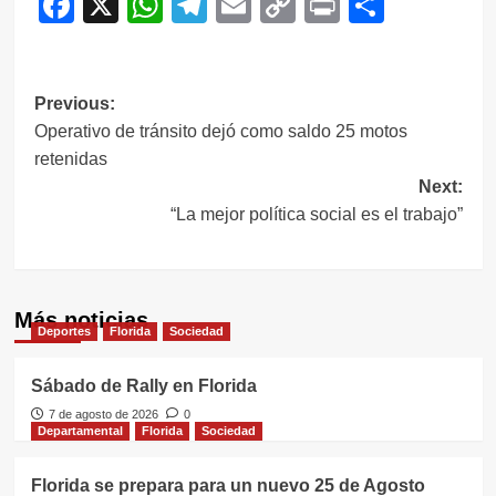
Facebook
X
WhatsApp
Telegram
Email
Copy
Print
Compar
Link
Navegación
Previous:
Operativo de tránsito dejó como saldo 25 motos
de
retenidas
entradas
Next:
“La mejor política social es el trabajo”
Más noticias
Deportes
Florida
Sociedad
Sábado de Rally en Florida
7 de agosto de 2026
0
Departamental
Florida
Sociedad
Florida se prepara para un nuevo 25 de Agosto