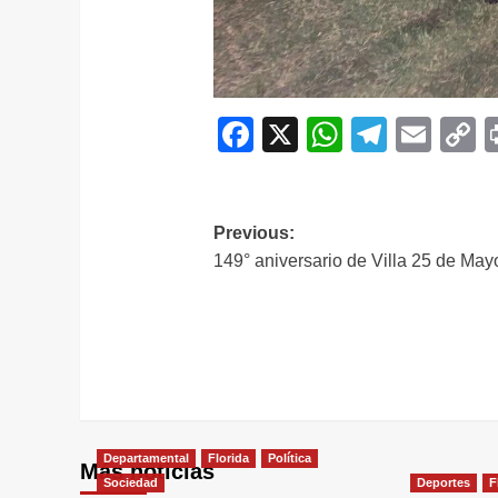
Facebook
X
WhatsAp
Telegr
Ema
C
L
Navegación
Previous:
149° aniversario de Villa 25 de May
de
entradas
Departamental
Florida
Política
Más noticias
Sociedad
Deportes
F