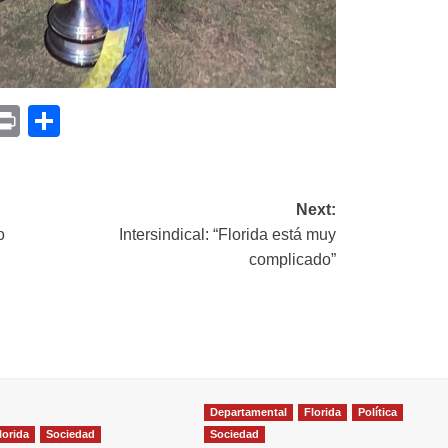
p
am
il
opy
Print
Compartir
ink
Next:
o
Intersindical: “Florida está muy
complicado”
Departamental
Florida
Política
lorida
Sociedad
Sociedad