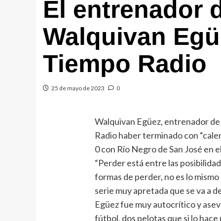
El entrenador 
Walquivan Egüe
Tiempo Radio
25 de mayo de 2023
0
Walquivan Egüez, entrenador de
Radio haber terminado con “calen
0 con Río Negro de San José en e
“Perder está entre las posibilidad
formas de perder, no es lo mismo 
serie muy apretada que se va a de
Egüez fue muy autocrítico y ase
fútbol, dos pelotas que si lo hace