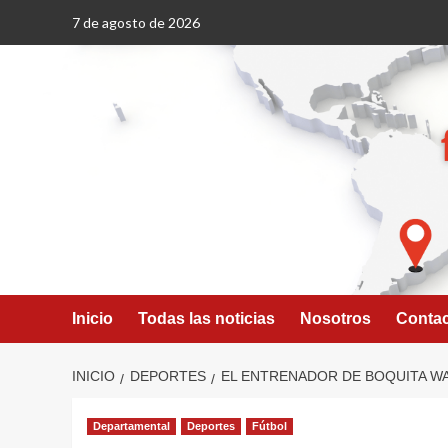
Saltar
7 de agosto de 2026
al
contenido
Inicio
Todas las noticias
Nosotros
Conta
INICIO
DEPORTES
EL ENTRENADOR DE BOQUITA W
Departamental
Deportes
Fútbol