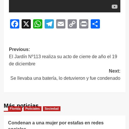
Facebook
X
WhatsApp
Telegram
Email
Copy
Print
Compar
Link
Navegación
Previous:
El Jardín Nº113 realiza su acto de cierre de año el 19
de
de diciembre
entradas
Next:
Se llevaba una batería, lo detuvieron y fue condenado
Más noticias
Florida
Policiales
Sociedad
Condenan a una mujer por estafas en redes