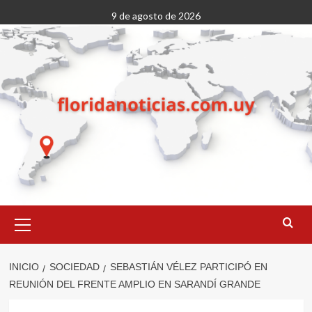
Saltar
9 de agosto de 2026
al
contenido
Menú
primario
INICIO
SOCIEDAD
SEBASTIÁN VÉLEZ PARTICIPÓ EN
REUNIÓN DEL FRENTE AMPLIO EN SARANDÍ GRANDE