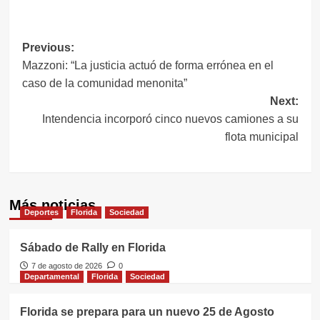
Link
Navegación
Previous:
Mazzoni: “La justicia actuó de forma errónea en el
de
caso de la comunidad menonita”
entradas
Next:
Intendencia incorporó cinco nuevos camiones a su
flota municipal
Más noticias
Deportes
Florida
Sociedad
Sábado de Rally en Florida
7 de agosto de 2026
0
Departamental
Florida
Sociedad
Florida se prepara para un nuevo 25 de Agosto