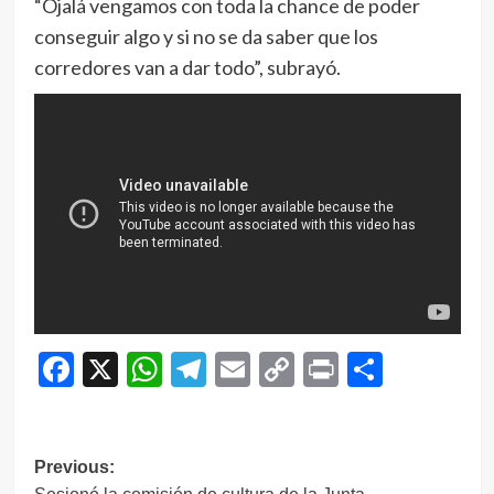
“Ojalá vengamos con toda la chance de poder
conseguir algo y si no se da saber que los
corredores van a dar todo”, subrayó.
Facebook
X
WhatsApp
Telegram
Email
Copy
Print
Compar
Link
Navegación
Previous: