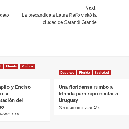
Next:
idato
La precandidata Laura Raffo visitó la
ciudad de Sarandí Grande
l
Florida
Política
Deportes
Florida
Sociedad
plio y Enciso
Una floridense rumbo a
n la
Irlanda para representar a
tación del
Uruguay
so
6 de agosto de 2026
0
 de 2026
0