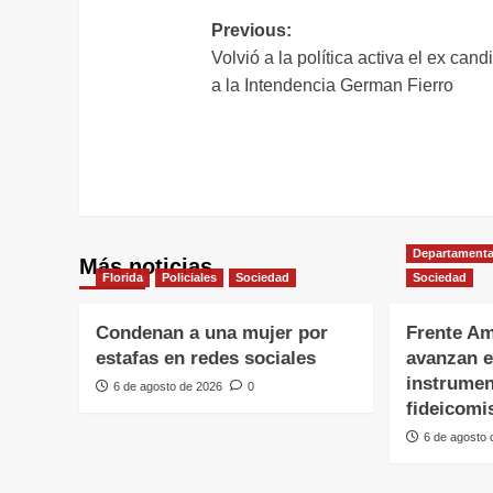
Navegación
Previous:
Volvió a la política activa el ex cand
de
a la Intendencia German Fierro
entradas
Departamenta
Más noticias
Florida
Policiales
Sociedad
Sociedad
Condenan a una mujer por
Frente Am
estafas en redes sociales
avanzan e
instrumen
6 de agosto de 2026
0
fideicomi
6 de agosto