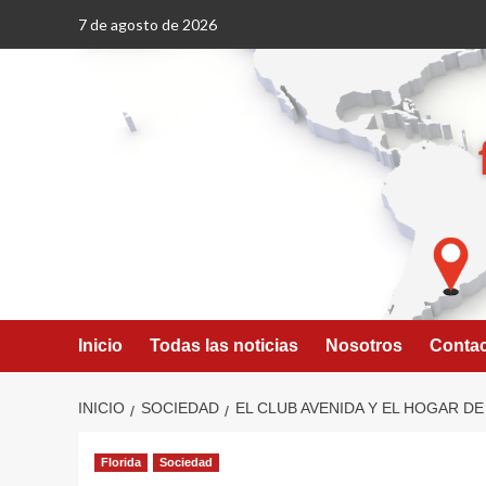
Saltar
7 de agosto de 2026
al
contenido
Inicio
Todas las noticias
Nosotros
Conta
INICIO
SOCIEDAD
EL CLUB AVENIDA Y EL HOGAR D
Florida
Sociedad