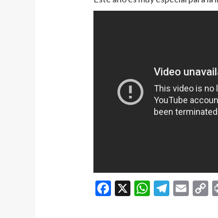
Facebook
X
WhatsAp
Telegr
Ema
C
L