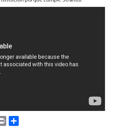
p
am
il
opy
Print
Compartir
ink