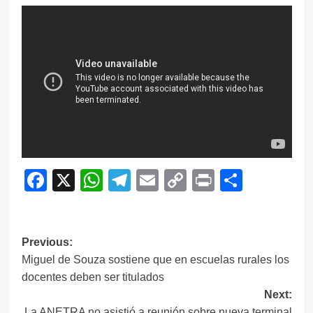
Facebook
X
WhatsApp
Telegram
Email
Copy
Print
Compar
Link
Navegación
Previous:
Miguel de Souza sostiene que en escuelas rurales los
de
docentes deben ser titulados
entradas
Next:
La ANETRA no asistió a reunión sobre nueva terminal