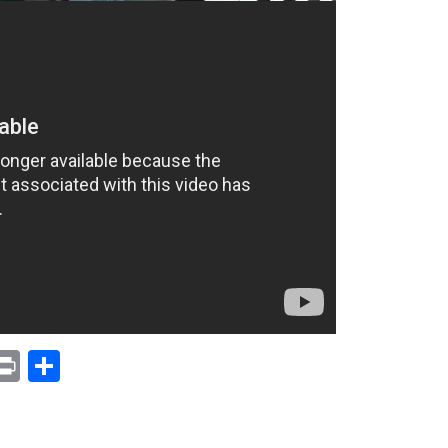
p
am
il
opy
Print
Compartir
ink