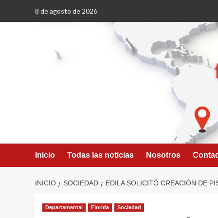
Saltar
8 de agosto de 2026
al
contenido
Inicio
Todas las noticias
Nosotros
Conta
INICIO
SOCIEDAD
EDILA SOLICITÓ CREACIÓN DE PI
Departamental
Florida
Sociedad