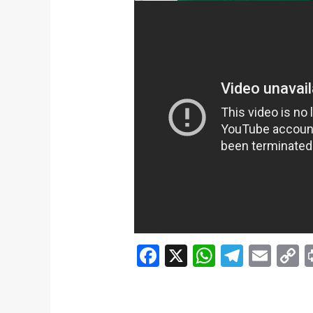
Facebook
X
WhatsAp
Telegr
Ema
C
L