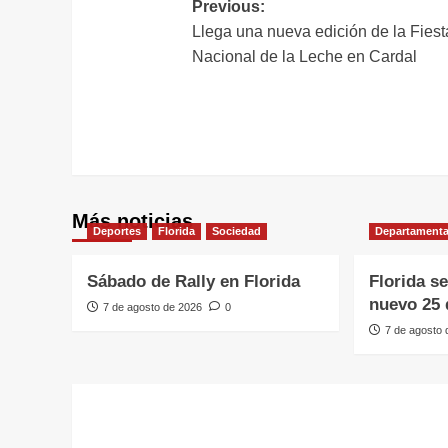
Navegación
Previous:
Llega una nueva edición de la Fiest
de
Nacional de la Leche en Cardal
entradas
Más noticias
Deportes
Florida
Sociedad
Departamenta
Sábado de Rally en Florida
Florida s
nuevo 25 
7 de agosto de 2026
0
7 de agosto