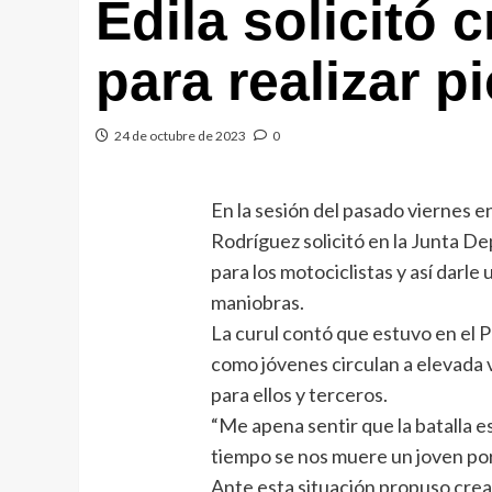
Edila solicitó 
para realizar p
24 de octubre de 2023
0
En la sesión del pasado viernes e
Rodríguez solicitó en la Junta De
para los motociclistas y así darle
maniobras.
La curul contó que estuvo en el 
como jóvenes circulan a elevada
para ellos y terceros.
“Me apena sentir que la batalla e
tiempo se nos muere un joven por
Ante esta situación propuso crea