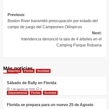
Link
Navegación
Previous:
Boston River transmitió preocupación por estado del
de
campo de juego del Campeones Olímpicos
entradas
Next:
Intendencia denunció la tala de 4 árboles en el
Camping Parque Robaina
Más noticias
Deportes
Florida
Sociedad
Sábado de Rally en Florida
7 de agosto de 2026
0
Departamental
Florida
Sociedad
Florida se prepara para un nuevo 25 de Agosto