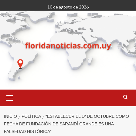
Saltar
10 de agosto de 2026
al
contenido
Menú
primario
INICIO
POLÍTICA
“ESTABLECER EL 1º DE OCTUBRE COMO
FECHA DE FUNDACIÓN DE SARANDÍ GRANDE ES UNA
FALSEDAD HISTÓRICA”