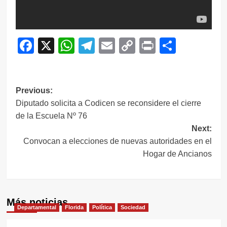
Facebook
X
WhatsApp
Telegram
Email
Copy
Print
Compar
Link
Navegación
Previous:
Diputado solicita a Codicen se reconsidere el cierre
de
de la Escuela Nº 76
entradas
Next:
Convocan a elecciones de nuevas autoridades en el
Hogar de Ancianos
Más noticias
Departamental
Florida
Política
Sociedad