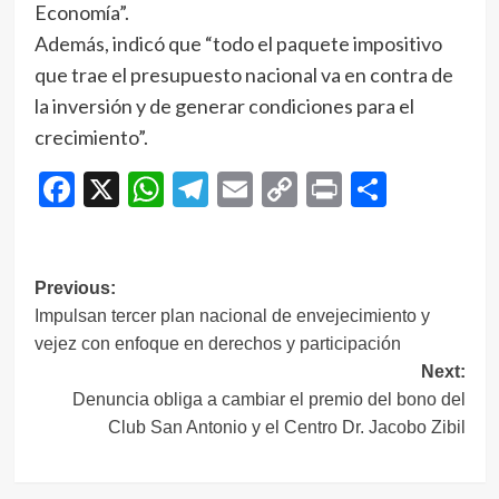
Economía”.
Además, indicó que “todo el paquete impositivo
que trae el presupuesto nacional va en contra de
la inversión y de generar condiciones para el
crecimiento”.
Facebook
X
WhatsApp
Telegram
Email
Copy
Print
Compar
Link
Navegación
Previous:
Impulsan tercer plan nacional de envejecimiento y
de
vejez con enfoque en derechos y participación
entradas
Next:
Denuncia obliga a cambiar el premio del bono del
Club San Antonio y el Centro Dr. Jacobo Zibil