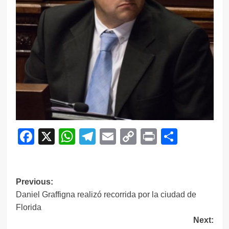
Facebook
X
WhatsApp
Telegram
Email
Copy
Print
Compar
Link
Navegación
Previous:
Daniel Graffigna realizó recorrida por la ciudad de
de
Florida
entradas
Next: