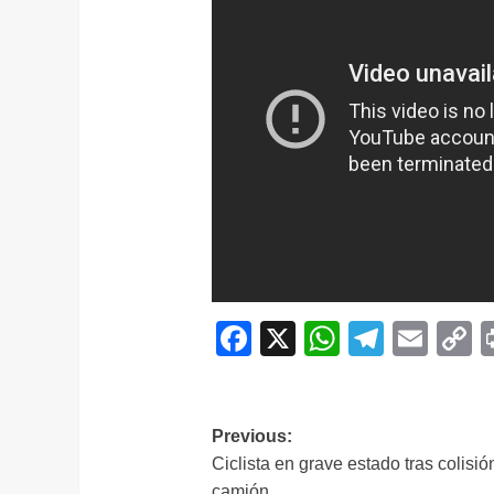
Facebook
X
WhatsAp
Telegr
Ema
C
L
Navegación
Previous:
Ciclista en grave estado tras colisió
de
camión