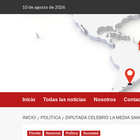
Saltar
10 de agosto de 2026
al
contenido
Inicio
Todas las noticias
Nosotros
Conta
INICIO
POLÍTICA
DIPUTADA CELEBRÓ LA MEDIA SAN
Florida
Nacional
Política
Sociedad