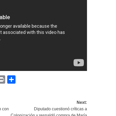
p
am
il
opy
Print
Compartir
ink
Next:
n con
Diputado cuestionó críticas a
Colonización y respaldó compra de María