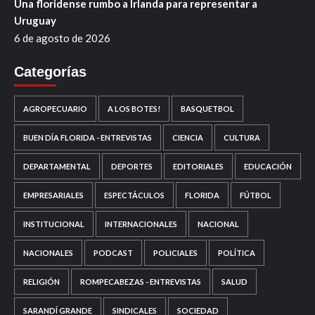
Una floridense rumbo a Irlanda para representar a
Uruguay
6 de agosto de 2026
Categorías
AGROPECUARIO
A LOS BOTES!
BASQUETBOL
BUEN DÍA FLORIDA - ENTREVISTAS
CIENCIA
CULTURA
DEPARTAMENTAL
DEPORTES
EDITORIALES
EDUCACIÓN
EMPRESARIALES
ESPECTÁCULOS
FLORIDA
FÚTBOL
INSTITUCIONAL
INTERNACIONALES
NACIONAL
NACIONALES
PODCAST
POLICIALES
POLÍTICA
RELIGIÓN
ROMPECABEZAS - ENTREVISTAS
SALUD
SARANDÍ GRANDE
SINDICALES
SOCIEDAD