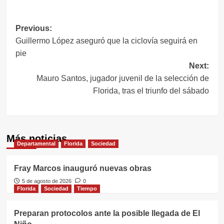
Navegación
Previous:
Guillermo López aseguró que la ciclovía seguirá en
de
pie
entradas
Next:
Mauro Santos, jugador juvenil de la selección de
Florida, tras el triunfo del sábado
Más noticias
Departamental
Florida
Sociedad
Fray Marcos inauguró nuevas obras
5 de agosto de 2026
0
Florida
Sociedad
Tiempo
Preparan protocolos ante la posible llegada de El