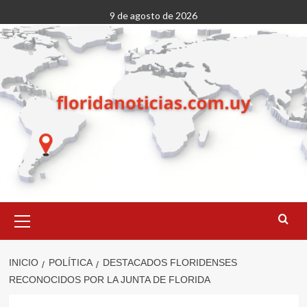
Saltar
9 de agosto de 2026
al
contenido
Menú
primario
INICIO
POLÍTICA
DESTACADOS FLORIDENSES
RECONOCIDOS POR LA JUNTA DE FLORIDA