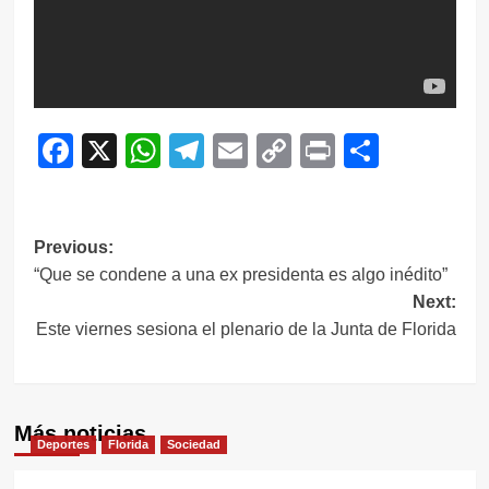
Facebook
X
WhatsApp
Telegram
Email
Copy
Print
Compar
Link
Navegación
Previous:
“Que se condene a una ex presidenta es algo inédito”
de
Next:
entradas
Este viernes sesiona el plenario de la Junta de Florida
Más noticias
Deportes
Florida
Sociedad