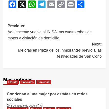
Facebook
X
WhatsApp
Telegram
Email
Copy
Print
Compar
Link
Navegación
Previous:
Adolescente vuelve al INISA tras cuatro robos de
de
motos y violación de domicilio
entradas
Next:
Mejoras en Plaza de los Inmigrantes previo a las
festividades de San Cono
Más noticias
Florida
Policiales
Sociedad
Condenan a una mujer por estafas en redes
sociales
6 de agosto de 2026
0