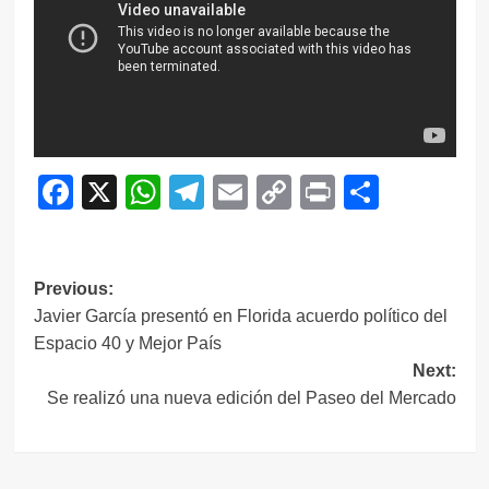
Facebook
X
WhatsApp
Telegram
Email
Copy
Print
Compar
Link
Navegación
Previous:
Javier García presentó en Florida acuerdo político del
de
Espacio 40 y Mejor País
entradas
Next:
Se realizó una nueva edición del Paseo del Mercado