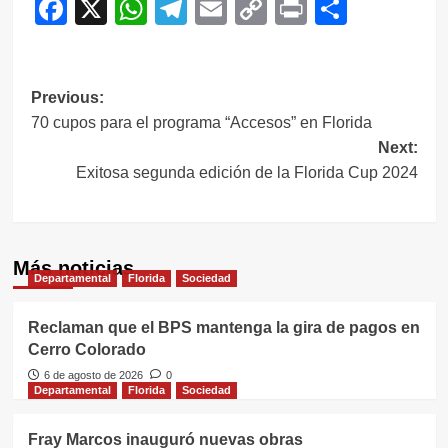
Facebook
X
WhatsApp
Telegram
Email
Copy
Print
Compar
Link
Navegación
Previous:
70 cupos para el programa “Accesos” en Florida
de
Next:
entradas
Exitosa segunda edición de la Florida Cup 2024
Más noticias
Departamental
Florida
Sociedad
Reclaman que el BPS mantenga la gira de pagos en
Cerro Colorado
6 de agosto de 2026
0
Departamental
Florida
Sociedad
Fray Marcos inauguró nuevas obras