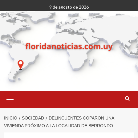
Saltar
9 de agosto de 2026
al
contenido
Menú
primario
INICIO
SOCIEDAD
DELINCUENTES COPARON UNA
VIVIENDA PRÓXIMO A LA LOCALIDAD DE BERRONDO