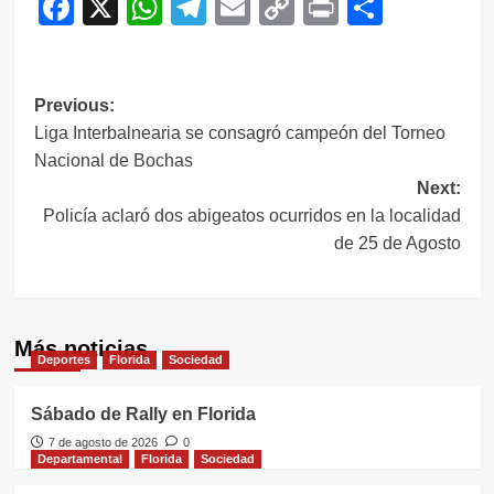
Facebook
X
WhatsApp
Telegram
Email
Copy
Print
Compar
Link
Navegación
Previous:
Liga Interbalnearia se consagró campeón del Torneo
de
Nacional de Bochas
entradas
Next:
Policía aclaró dos abigeatos ocurridos en la localidad
de 25 de Agosto
Más noticias
Deportes
Florida
Sociedad
Sábado de Rally en Florida
7 de agosto de 2026
0
Departamental
Florida
Sociedad