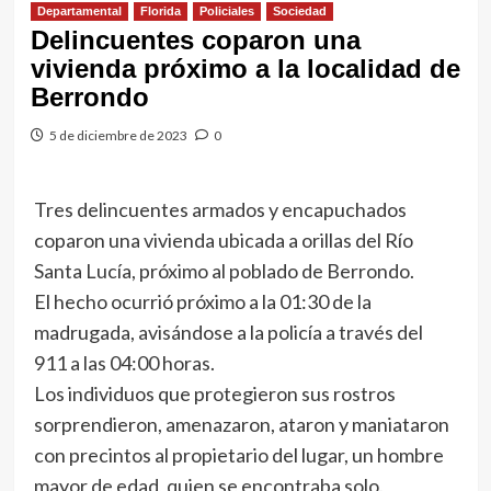
Departamental
Florida
Policiales
Sociedad
Delincuentes coparon una
vivienda próximo a la localidad de
Berrondo
5 de diciembre de 2023
0
Tres delincuentes armados y encapuchados
coparon una vivienda ubicada a orillas del Río
Santa Lucía, próximo al poblado de Berrondo.
El hecho ocurrió próximo a la 01:30 de la
madrugada, avisándose a la policía a través del
911 a las 04:00 horas.
Los individuos que protegieron sus rostros
sorprendieron, amenazaron, ataron y maniataron
con precintos al propietario del lugar, un hombre
mayor de edad, quien se encontraba solo.