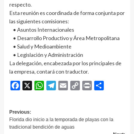
respecto.
Esta reunión es coordinada de forma conjunta por
las siguientes comisiones:
• Asuntos Internacionales
• Desarrollo Productivo y Área Metropolitana
• Salud y Medioambiente
• Legislación y Administración
La delegación, encabezada por los principales de
la empresa, contará con traductor.
Facebook
X
WhatsApp
Telegram
Email
Copy
Print
Compar
Link
Navegación
Previous:
Florida dio inicio a la temporada de playas con la
de
tradicional bendición de aguas
entradas