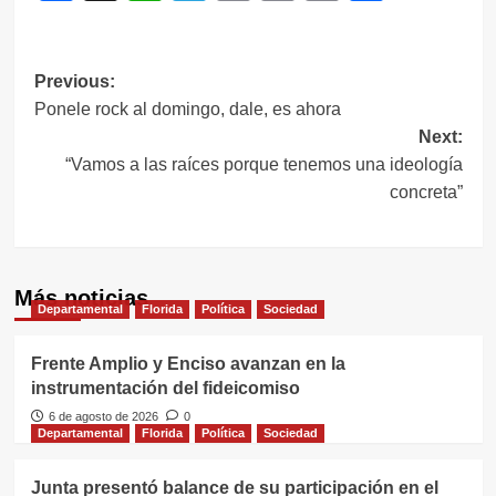
Link
Navegación
Previous:
Ponele rock al domingo, dale, es ahora
de
Next:
entradas
“Vamos a las raíces porque tenemos una ideología
concreta”
Más noticias
Departamental
Florida
Política
Sociedad
Frente Amplio y Enciso avanzan en la
instrumentación del fideicomiso
6 de agosto de 2026
0
Departamental
Florida
Política
Sociedad
Junta presentó balance de su participación en el