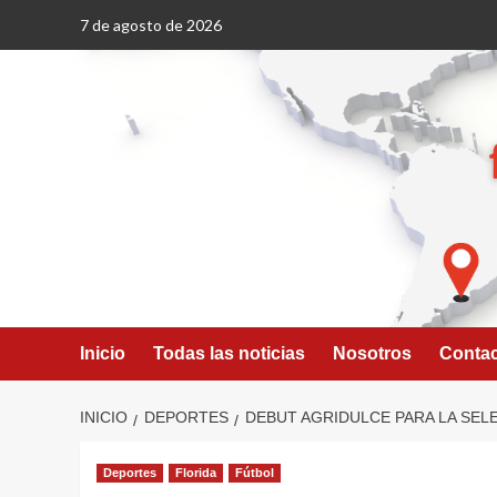
Saltar
7 de agosto de 2026
al
contenido
Inicio
Todas las noticias
Nosotros
Conta
INICIO
DEPORTES
DEBUT AGRIDULCE PARA LA SEL
Deportes
Florida
Fútbol