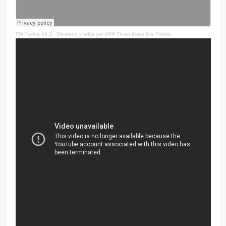
FM Florida 89.3
·
Diputado y edila del MPP FA en Buen Día Florida