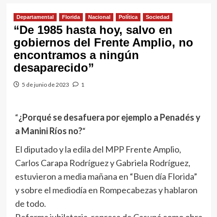
Departamental
Florida
Nacional
Política
Sociedad
“De 1985 hasta hoy, salvo en
gobiernos del Frente Amplio, no
encontramos a ningún
desaparecido”
5 de junio de 2023
1
“
¿Porqué se desafuera por ejemplo a Penadés y
a Manini Ríos no?
“
El diputado y la edila del MPP Frente Amplio,
Carlos Carapa Rodríguez y Gabriela Rodríguez,
estuvieron a media mañana en “Buen día Florida”
y sobre el mediodía en Rompecabezas y hablaron
de todo.