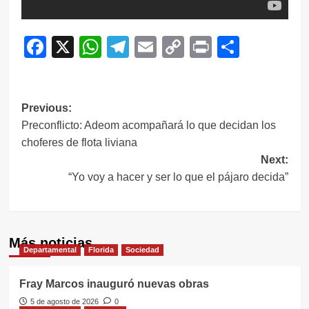
Facebook
X
WhatsApp
Telegram
Email
Copy
Print
Compar
Link
Navegación
Previous:
Preconflicto: Adeom acompañará lo que decidan los
de
choferes de flota liviana
entradas
Next:
“Yo voy a hacer y ser lo que el pájaro decida”
Más noticias
Departamental
Florida
Sociedad
Fray Marcos inauguró nuevas obras
5 de agosto de 2026
0