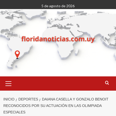
Saltar
5 de agosto de 2026
al
contenido
Menú
primario
INICIO
DEPORTES
DAIANA CASELLA Y GONZALO BENOIT
RECONOCIDOS POR SU ACTUACIÓN EN LAS OLIMPIADA
ESPECIALES