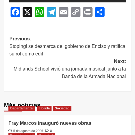
Facebook
X
WhatsApp
Telegram
Email
Copy
Print
Compar
Link
Navegación
Previous:
Stopingi se desmarca del gobierno de Enciso y ratifica
de
su rol como edil
entradas
Next:
Midlands School vivió una jornada musical junto a la
Banda de la Armada Nacional
Más noticias
Departamental
Florida
Sociedad
Fray Marcos inauguró nuevas obras
5 de agosto de 2026
0