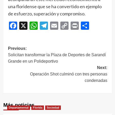
una floridense que se ha convertido en ejemplo
de esfuerzo, superación y compromiso.
Facebook
X
WhatsApp
Telegram
Email
Copy
Print
Compar
Link
Navegación
Previous:
Solicitan transformar la Plaza de Deportes de Sarandí
de
Grande en un Polideportivo
entradas
Next:
Operación Shot culminó con tres personas
condenadas
Más noticias
Departamental
Florida
Sociedad