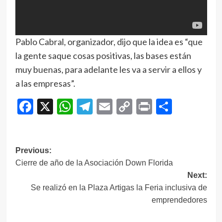
Pablo Cabral, organizador, dijo que la idea es “que
la gente saque cosas positivas, las bases están
muy buenas, para adelante les va a servir a ellos y
a las empresas”.
Facebook
X
WhatsApp
Telegram
Email
Copy
Print
Compar
Link
Navegación
Previous:
Cierre de año de la Asociación Down Florida
de
Next:
entradas
Se realizó en la Plaza Artigas la Feria inclusiva de
emprendedores