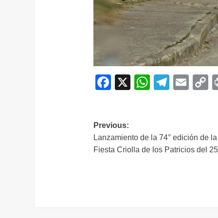
Facebook
X
WhatsAp
Telegr
Ema
C
L
Navegación
Previous:
Lanzamiento de la 74° edición de la
de
Fiesta Criolla de los Patricios del 2
entradas