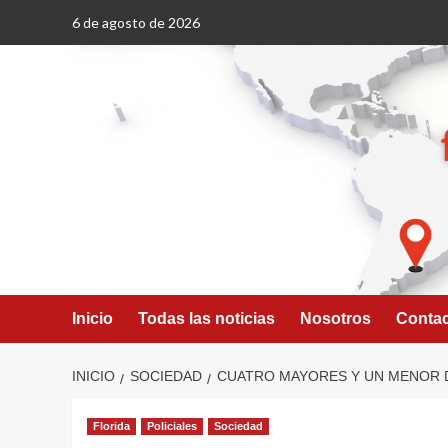
Saltar
6 de agosto de 2026
al
contenido
Inicio
Todas las noticias
Nosotros
Conta
INICIO
SOCIEDAD
CUATRO MAYORES Y UN MENOR D
Florida
Policiales
Sociedad