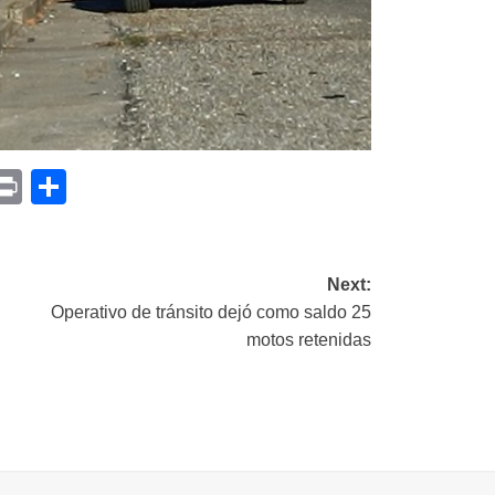
p
am
il
opy
Print
Compartir
ink
Next:
Operativo de tránsito dejó como saldo 25
5
motos retenidas