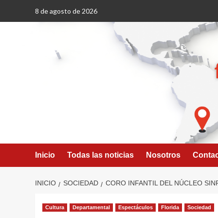
Saltar
8 de agosto de 2026
al
contenido
Inicio
Todas las noticias
Nosotros
Conta
INICIO
SOCIEDAD
CORO INFANTIL DEL NÚCLEO SIN
Cultura
Departamental
Espectáculos
Florida
Sociedad