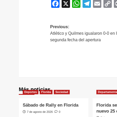
Facebook
X
WhatsAp
Telegr
Ema
C
L
Navegación
Previous:
Atlético y Quilmes igualaron 0-0 en 
de
segunda fecha del apertura
entradas
Más noticias
Deportes
Florida
Sociedad
Departamenta
Sábado de Rally en Florida
Florida s
nuevo 25 
7 de agosto de 2026
0