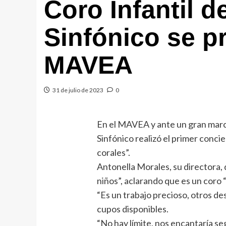
Coro Infantil d
Sinfónico se p
MAVEA
31 de julio de 2023
0
En el MAVEA y ante un gran marco
Sinfónico realizó el primer conci
corales”.
Antonella Morales, su directora
niños”, aclarando que es un coro “
“Es un trabajo precioso, otros de
cupos disponibles.
“No hay límite, nos encantaría seg