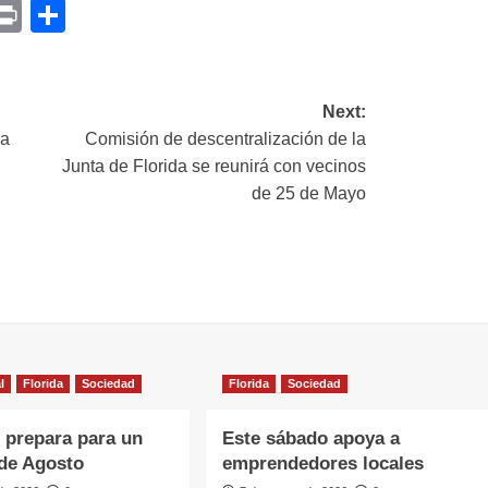
p
am
il
opy
Print
Compartir
ink
Next:
la
Comisión de descentralización de la
Junta de Florida se reunirá con vecinos
de 25 de Mayo
l
Florida
Sociedad
Florida
Sociedad
e prepara para un
Este sábado apoya a
de Agosto
emprendedores locales