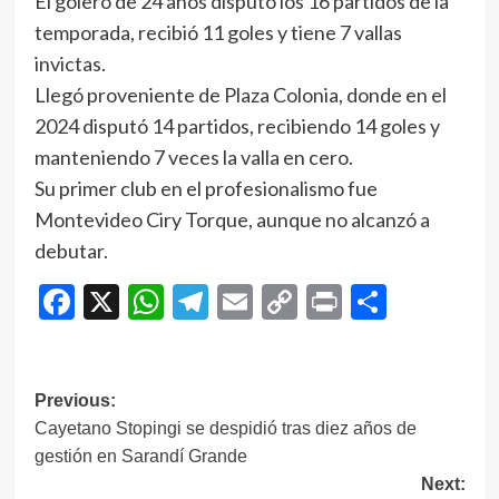
El golero de 24 años disputó los 16 partidos de la
temporada, recibió 11 goles y tiene 7 vallas
invictas.
Llegó proveniente de Plaza Colonia, donde en el
2024 disputó 14 partidos, recibiendo 14 goles y
manteniendo 7 veces la valla en cero.
Su primer club en el profesionalismo fue
Montevideo Ciry Torque, aunque no alcanzó a
debutar.
Facebook
X
WhatsApp
Telegram
Email
Copy
Print
Compar
Link
Navegación
Previous:
Cayetano Stopingi se despidió tras diez años de
de
gestión en Sarandí Grande
entradas
Next: