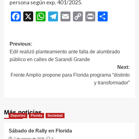
persona según exp. 401/2025.
Facebook
X
WhatsApp
Telegram
Email
Copy
Print
Compar
Link
Navegación
Previous:
Edil realizó planteamiento ante falta de alumbrado
de
público en calles de Sarandí Grande
entradas
Next:
Frente Amplio propone para Florida programa “distinto
y transformador”
Más noticias
Deportes
Florida
Sociedad
Sábado de Rally en Florida
7 de agosto de 2026
0