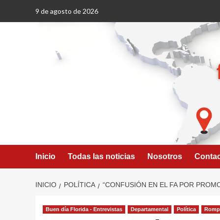
Saltar
9 de agosto de 2026
al
contenido
Inicio
Todas las noticias
Nosotros
Conta
INICIO
POLÍTICA
“CONFUSIÓN EN EL FA POR PROM
Buen día Florida - Entrevistas
Departamental
Política
Rompe