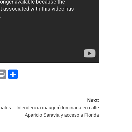
p
am
il
opy
Print
Compartir
ink
Next:
iales
Intendencia inauguró luminaria en calle
Aparicio Saravia y acceso a Florida