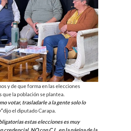
mos y de que forma en las elecciones
 que la población se plantea.
mo votar, trasladarle a la gente solo lo
”
dijo el diputado Carapa.
obligatorias estas elecciones es muy
 credencial, NO con C.I., en la página de la