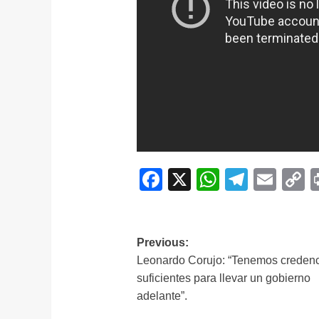
Facebook
X
WhatsAp
Telegr
Ema
C
L
Navegación
Previous:
Leonardo Corujo: “Tenemos credenc
de
suficientes para llevar un gobierno
entradas
adelante”.