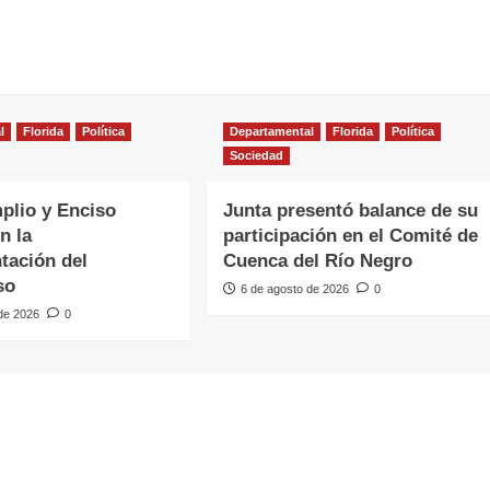
l
Florida
Política
Departamental
Florida
Política
Sociedad
plio y Enciso
Junta presentó balance de su
n la
participación en el Comité de
tación del
Cuenca del Río Negro
so
6 de agosto de 2026
0
 de 2026
0