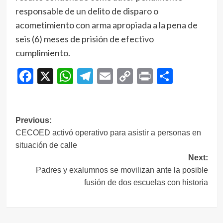
responsable de un delito de disparo o
acometimiento con arma apropiada a la pena de
seis (6) meses de prisión de efectivo
cumplimiento.
Facebook
X
WhatsApp
Telegram
Email
Copy
Print
Compar
Link
Navegación
Previous:
CECOED activó operativo para asistir a personas en
de
situación de calle
entradas
Next:
Padres y exalumnos se movilizan ante la posible
fusión de dos escuelas con historia