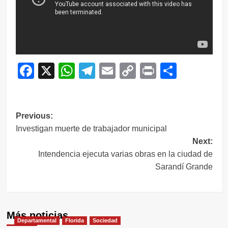
Facebook
X
WhatsApp
Telegram
Email
Copy
Print
Compar
Link
Navegación
Previous:
Investigan muerte de trabajador municipal
de
Next:
entradas
Intendencia ejecuta varias obras en la ciudad de
Sarandí Grande
Más noticias
Departamental
Florida
Sociedad