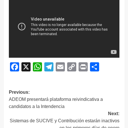
Facebook
X
WhatsApp
Telegram
Email
Copy
Print
Compar
Link
Navegación
Previous:
ADEOM presentará plataforma reivindicativa a
de
candidatos a la Intendencia
entradas
Next:
Sistemas de SUCIVE y Contribución estarán inactivos
en los primeros días de enero