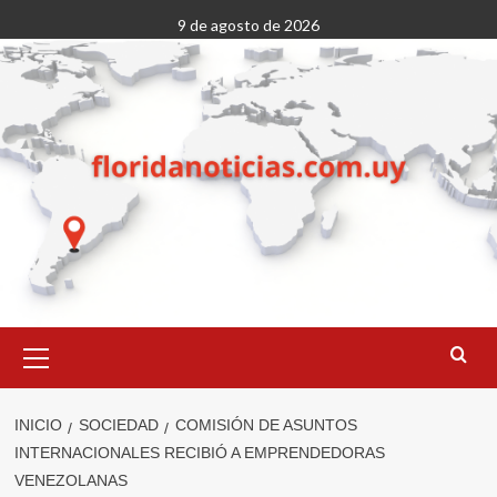
Saltar
9 de agosto de 2026
al
contenido
Menú
primario
INICIO
SOCIEDAD
COMISIÓN DE ASUNTOS
INTERNACIONALES RECIBIÓ A EMPRENDEDORAS
VENEZOLANAS