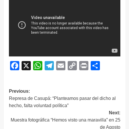
Facebook
X
WhatsApp
Telegram
Email
Copy
Print
Compar
Link
Navegación
Previous:
Represa de Casupá: “Planteamos pasar del dicho al
de
hecho, falta voluntad política”
entradas
Next:
Muestra fotográfica “Hemos visto una maravilla” en 25
de Agosto