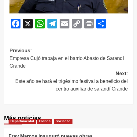
Facebook
X
WhatsApp
Telegram
Email
Copy
Print
Compar
Link
Navegación
Previous:
Empresa Cujó trabaja en el barrio Abasto de Sarandí
de
Grande
entradas
Next:
Este año se hará el trigésimo festival a beneficio del
centro auxiliar de sarandí Grande
Más noticias
Departamental
Florida
Sociedad
Fray Marcos inauguró nuevas obras