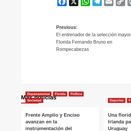
Facebook
X
WhatsAp
Telegr
Ema
C
L
Navegación
Previous:
El entrenador de la selección mayor
de
Florida Fernando Bruno en
entradas
Rompecabezas
Departamental
Florida
Política
Más noticias
Sociedad
Deportes
F
Frente Amplio y Enciso
Una flori
avanzan en la
Irlanda p
instrumentación del
Uruguay