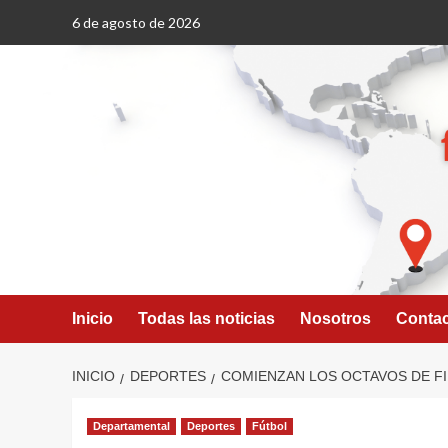
Saltar
6 de agosto de 2026
al
contenido
Inicio
Todas las noticias
Nosotros
Conta
INICIO
DEPORTES
COMIENZAN LOS OCTAVOS DE FI
Departamental
Deportes
Fútbol