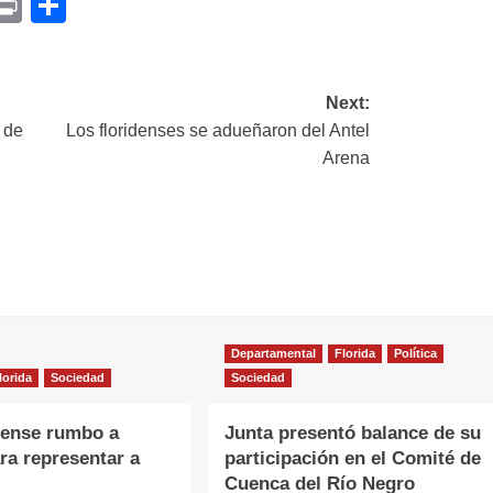
p
am
il
opy
Print
Compartir
ink
Next:
 de
Los floridenses se adueñaron del Antel
Arena
Departamental
Florida
Política
lorida
Sociedad
Sociedad
dense rumbo a
Junta presentó balance de su
ara representar a
participación en el Comité de
Cuenca del Río Negro