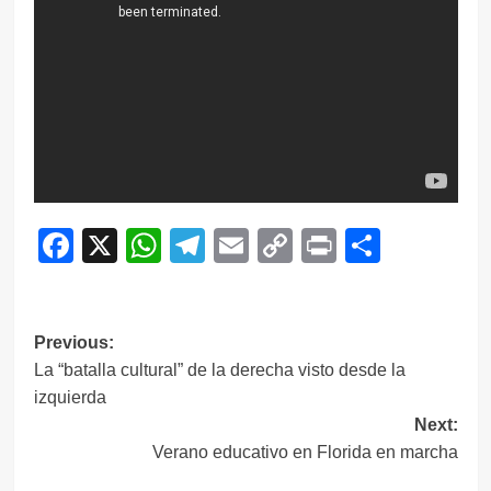
Facebook
X
WhatsApp
Telegram
Email
Copy
Print
Compar
Link
Navegación
Previous:
La “batalla cultural” de la derecha visto desde la
de
izquierda
entradas
Next:
Verano educativo en Florida en marcha