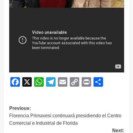
Facebook
X
WhatsApp
Telegram
Email
Copy
Print
Compar
Link
Navegación
Previous:
Florencia Primavesi continuará presidiendo el Centro
de
Comercial e Industrial de Florida
entradas
Next: