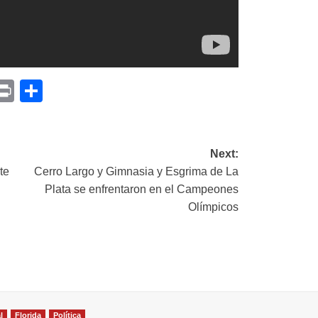
p
am
il
opy
Print
Compartir
ink
Next:
te
Cerro Largo y Gimnasia y Esgrima de La
Plata se enfrentaron en el Campeones
Olímpicos
l
Florida
Política