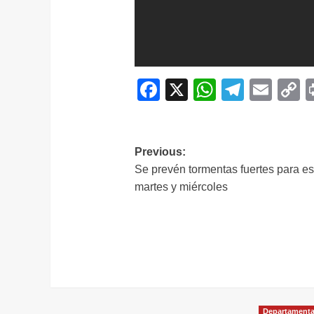
Facebook
X
WhatsAp
Telegr
Ema
C
L
Navegación
Previous:
Se prevén tormentas fuertes para es
de
martes y miércoles
entradas
Departamenta