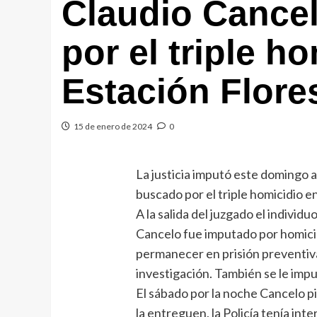
Claudio Cance
por el triple h
Estación Flore
15 de enero de 2024
0
La justicia imputó este domingo a
buscado por el triple homicidio e
A la salida del juzgado el individu
Cancelo fue imputado por homici
permanecer en prisión preventiva
investigación. También se le impu
El sábado por la noche Cancelo pid
la entreguen, la Policía tenía int