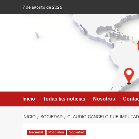
Saltar
7 de agosto de 2026
al
contenido
Inicio
Todas las noticias
Nosotros
Conta
INICIO
SOCIEDAD
CLAUDIO CANCELO FUE IMPUTAD
Nacional
Policiales
Sociedad