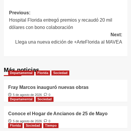
Navegación
Previous:
Hospital Florida entregó premios y recaudó 20 mil
de
dólares con bono colaboración
entradas
Next:
Llega una nueva edición de +ArteFlorida al MAVEA
Más noticias
Departamental
Florida
Sociedad
Fray Marcos inauguró nuevas obras
5 de agosto de 2026
0
Departamental
Sociedad
Conoce el Hogar de Ancianos de 25 de Mayo
5 de agosto de 2026
0
Florida
Sociedad
Tiempo