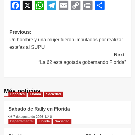
Facebook
X
WhatsApp
Telegram
Email
Copy
Print
Compar
Link
Navegación
Previous:
Un hombre y una mujer fueron imputados por realizar
de
estafas al SUPU
entradas
Next:
“La 62 está agotada gobernando Florida”
Más noticias
Deportes
Florida
Sociedad
Sábado de Rally en Florida
7 de agosto de 2026
0
Departamental
Florida
Sociedad