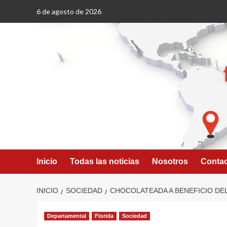
Saltar
6 de agosto de 2026
al
contenido
Inicio
Todas las noticias
Nosotros
Conta
INICIO
SOCIEDAD
CHOCOLATEADA A BENEFICIO DEL
Departamental
Florida
Sociedad