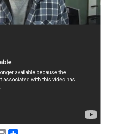
p
am
il
opy
Print
Compartir