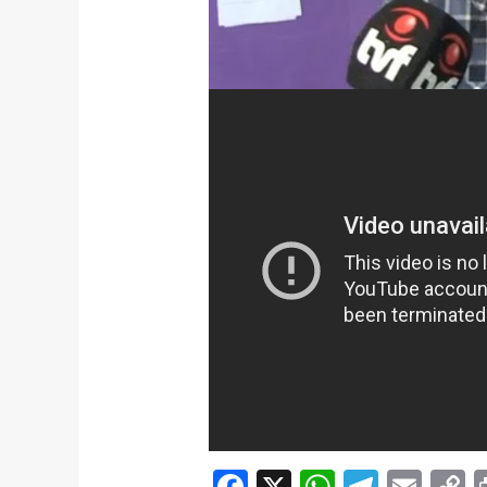
Facebook
X
WhatsAp
Telegr
Ema
C