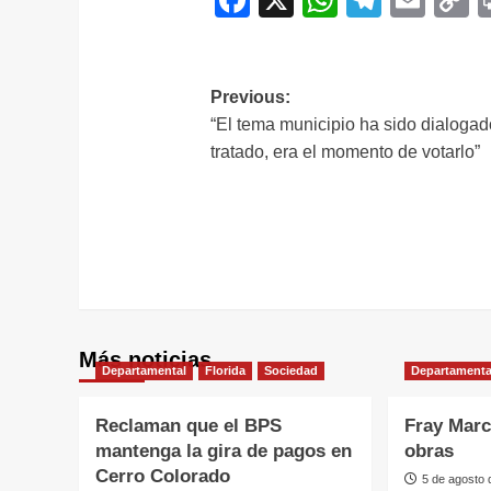
L
Navegación
Previous:
“El tema municipio ha sido dialogad
de
tratado, era el momento de votarlo”
entradas
Más noticias
Departamental
Florida
Sociedad
Departamenta
Reclaman que el BPS
Fray Marc
mantenga la gira de pagos en
obras
Cerro Colorado
5 de agosto