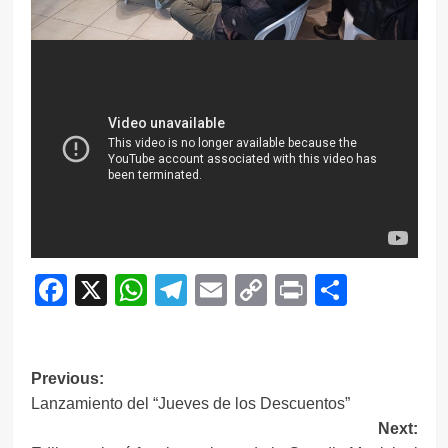
Facebook
X
WhatsApp
Telegram
Email
Copy
Print
Compar
Link
Navegación
Previous:
Lanzamiento del “Jueves de los Descuentos”
de
Next:
entradas