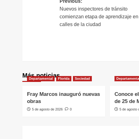
Navegación
Previous:
Nuevos inspectores de tránsito
de
comienzan etapa de aprendizaje en
entradas
calles de la ciudad
Más noticias
Departamental
Florida
Sociedad
Departamenta
Fray Marcos inauguró nuevas
Conoce el
obras
de 25 de 
5 de agosto de 2026
0
5 de agosto