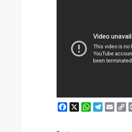
Facebook
X
WhatsAp
Telegr
Ema
C
L