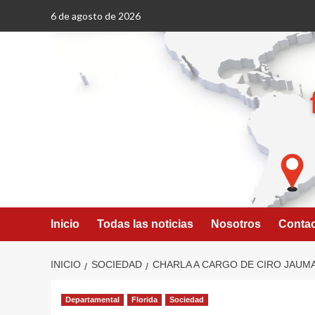
Saltar
6 de agosto de 2026
al
contenido
Inicio
Todas las noticias
Nosotros
Conta
INICIO
SOCIEDAD
CHARLA A CARGO DE CIRO JAUM
Departamental
Florida
Sociedad