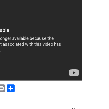
p
am
il
opy
Print
Compartir
ink