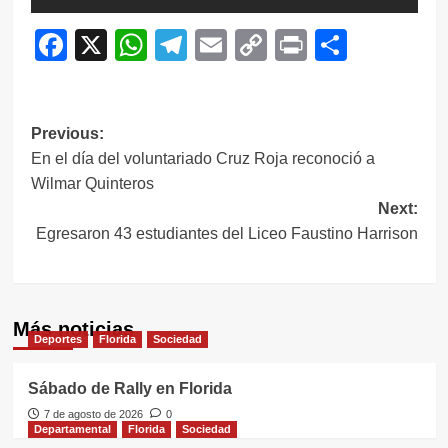
Facebook
X
WhatsApp
Telegram
Email
Copy
Print
Compar
Link
Navegación
Previous:
En el día del voluntariado Cruz Roja reconoció a
de
Wilmar Quinteros
entradas
Next:
Egresaron 43 estudiantes del Liceo Faustino Harrison
Más noticias
Deportes
Florida
Sociedad
Sábado de Rally en Florida
7 de agosto de 2026
0
Departamental
Florida
Sociedad