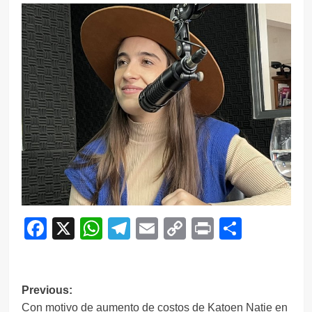
Facebook
X
WhatsApp
Telegram
Email
Copy
Print
Compar
Link
Navegación
Previous:
Con motivo de aumento de costos de Katoen Natie en