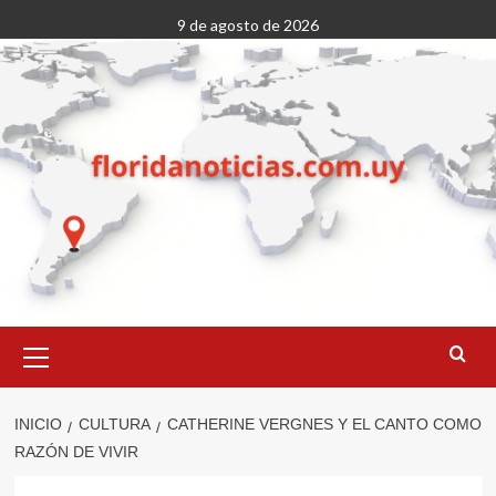
Saltar
9 de agosto de 2026
al
contenido
Menú
primario
INICIO
CULTURA
CATHERINE VERGNES Y EL CANTO COMO
RAZÓN DE VIVIR